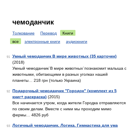
чемоданчик
Толкование
Перевод
Книги
все
электронные книги
аудиокниги
Умный чемоданчик В мире животных (35 карточек)
91
(2018)
Умный чемоданчик`В мире животных`познакомит малыша с
животными, обитающими в разных уголках нашей
планеты… 218 грн (только Украина)
Подарочный чемоданчик "Городок" (комплект из 5
92
книг+ раскраска)
(2015)
Все начинается утром, когда жители Городка отправляются
по своим делам. Вместе с ними мы проходим мимо
фермы… 4826 руб
Логичный чемоданчик. Логика. Гимнастика для ума
93