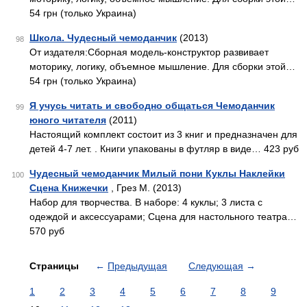
54 грн (только Украина)
Школа. Чудесный чемоданчик
(2013)
98
От издателя:Сборная модель-конструктор развивает
моторику, логику, объемное мышление. Для сборки этой…
54 грн (только Украина)
Я учусь читать и свободно общаться Чемоданчик
99
юного читателя
(2011)
Настоящий комплект состоит из 3 книг и предназначен для
детей 4-7 лет. . Книги упакованы в футляр в виде… 423 руб
Чудесный чемоданчик Милый пони Куклы Наклейки
100
Сцена Книжечки
, Грез М. (2013)
Набор для творчества. В наборе: 4 куклы; 3 листа с
одеждой и аксессуарами; Сцена для настольного театра…
570 руб
Страницы
←
Предыдущая
Следующая
→
1
2
3
4
5
6
7
8
9